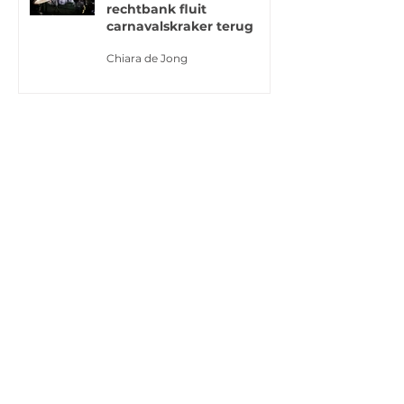
rechtbank fluit
carnavalskraker terug
Chiara de Jong
Raad voor Cultuur komt
met advies over AI: wat
betekent dit voor de
creatieve sector?
Chiara de Jong
Gesponsorde content: wie
is verantwoordelijk voor
de naleving van de
reclameregels?
Chiara de Jong