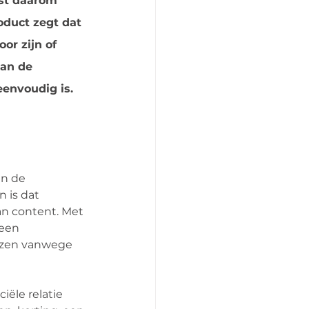
ist daarom 
oduct zegt dat 
or zijn of 
an de 
eenvoudig is.
n de 
 is dat 
n content. Met 
een 
ezen vanwege 
ële relatie 