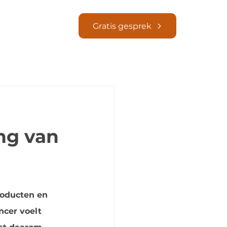
Blogs
Gratis gesprek
ng van
roducten en 
cer voelt 