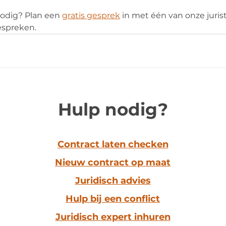
nodig? Plan een 
gratis gesprek
 in met één van onze juri
espreken.
Hulp nodig?
Contract laten checken
Nieuw contract op maat
Juridisch advies
Hulp bij een conflict
Juridisch expert inhuren