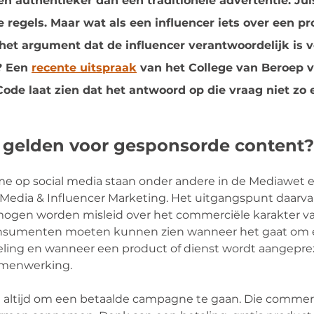
en authentieker dan een traditionele advertentie. Ju
e regels. Maar wat als een influencer iets over een pr
het argument dat de influencer verantwoordelijk is vo
? Een 
recente uitspraak
 van het College van Beroep v
ode laat zien dat het antwoord op die vraag niet zo 
 gelden voor gesponsorde content?
me op social media staan onder andere in de Mediawet e
Media & Influencer Marketing. Het uitgangspunt daarvan
gen worden misleid over het commerciële karakter va
nsumenten moeten kunnen zien wanneer het gaat om 
eling en wanneer een product of dienst wordt aangepr
amenwerking.
et altijd om een betaalde campagne te gaan. Die commerci