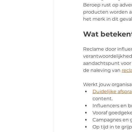
Beroep rust op adve
producten worden aa
het merk in dit geva
Wat betekent
Reclame door influe
verantwoordelijkhede
aandachtspunt voor 
de naleving van 
rec
Werkt jouw organisat
Duidelijke afspr
content.
Influencers en b
Vooraf goedgeke
Campagnes en ge
Op tijd in te gr