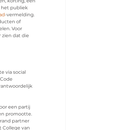
n, korting, een 
 het publiek 
ad
-vermelding. 
ducten of 
len. Voor 
 zien dat die 
via social 
 Code 
antwoordelijk 
or een partij 
en promootte. 
rand partner 
 College van 