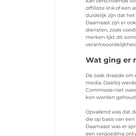
kan verschillende v
affiliate link
 of een 
duidelijk zijn dat he
Daarnaast zijn er oo
diensten, zoals voe
merken lijkt dit soms
verantwoordelijkheid
Wat ging er 
De zaak draaide om 
media. Daarbij werd
Commissie niet ware
kon worden gehoud
Opvallend was dat de
die op basis van ee
Daarnaast was er spr
een vergoeding ontvi