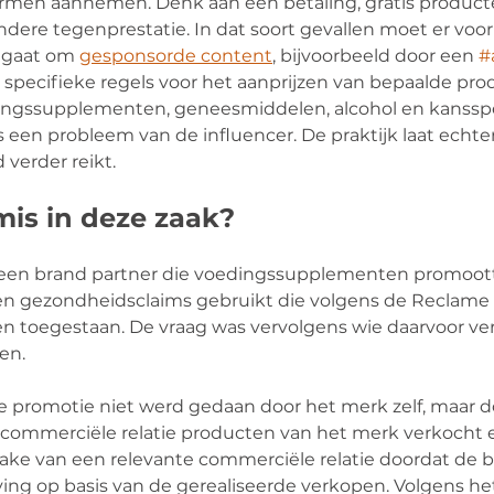
ormen aannemen. Denk aan een betaling, gratis producte
andere tegenprestatie. In dat soort gevallen moet er voor
t gaat om 
gesponsorde content
, bijvoorbeeld door een 
#
k specifieke regels voor het aanprijzen van bepaalde pro
dingssupplementen, geneesmiddelen, alcohol en kansspe
 een probleem van de influencer. De praktijk laat echter
 verder reikt.
mis in deze zaak?
een brand partner die voedingssupplementen promootte 
en gezondheidsclaims gebruikt die volgens de Reclame
n toegestaan. De vraag was vervolgens wie daarvoor ver
en.
 promotie niet werd gedaan door het merk zelf, maar do
n commerciële relatie producten van het merk verkocht 
ake van een relevante commerciële relatie doordat de b
ng op basis van de gerealiseerde verkopen. Volgens het