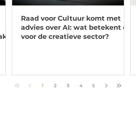
Raad voor Cultuur komt met
advies over AI: wat betekent dit
aker
voor de creatieve sector?
1
2
3
4
5