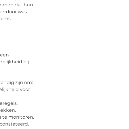
komen dat hun 
ierdoor was 
aims.
 een 
lijkheid bij 
andig zijn om:
ijkheid voor 
eregels.
rekken.
 te monitoren.
econstateerd.