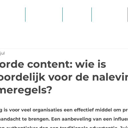
Hulp nodig?
Over ons
Kennisbank
jul
rde content: wie is
ordelijk voor de nalevi
meregels?
 is voor veel organisaties een effectief middel om p
aandacht te brengen. Een aanbeveling van een influen