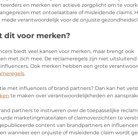
rteerders en merken een actieve zorgplicht om te voor
ngeprezen met ontoelaatbare of misleidende claims. H
l mede verantwoordelijk voor de onjuiste gezondheidscl
 dit voor merken?
ncers biedt veel kansen voor merken, maar brengt ook 
n met zich mee. De reclameregels zijn niet uitsluitend
influencers. Ook merken hebben een grote verantwoorde
lameregels
.
ie met influencers of brand partners? Dan kan het verst
aken
 te maken over verantwoordelijkheden en aansprakel
rand partners te instrueren over de toepasselijke reclam
urde marketingmaterialen of claimoverzichten te verst
publiceerde content van brandpartners en influencers
ijpen wanneer een onjuiste of misleidende claim wordt g