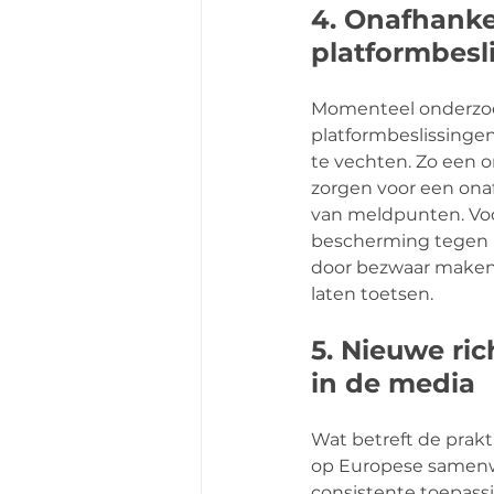
4. Onafhankel
platformbesl
Momenteel onderzoek
platformbeslissingen
te vechten. Zo een o
zorgen voor een onaf
van meldpunten. Voor
bescherming tegen i
door bezwaar maken 
laten toetsen.
5. Nieuwe ri
in de media
Wat betreft de prak
op Europese samenw
consistente toepassi