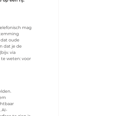
 op een rij.
telefonisch mag 
stemming 
t dat oude 
 dat je de 
jv. via 
 te weten: voor 
lden. 
eem 
htbaar 
 AI-