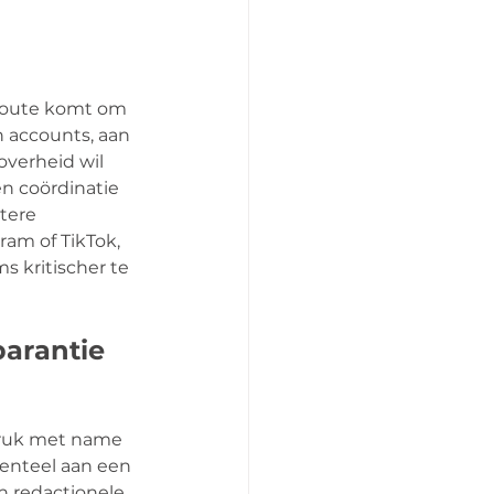
route komt om 
n accounts, aan 
overheid wil 
n coördinatie 
tere 
am of TikTok, 
 kritischer te 
arantie 
druk met name 
nteel aan een 
n redactionele 