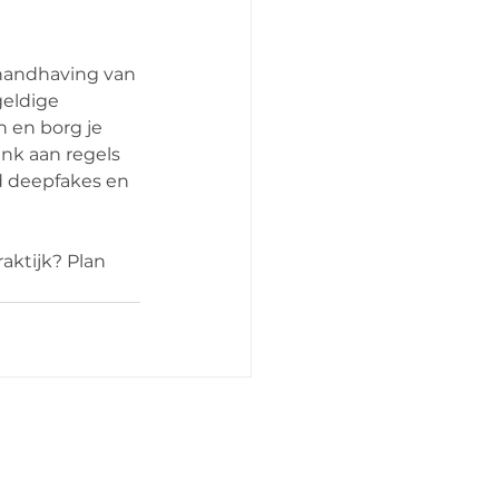
handhaving van 
geldige 
 en borg je 
enk aan regels 
d deepfakes en 
aktijk? Plan 