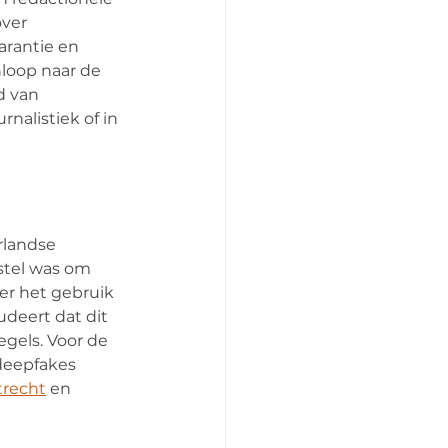
ver 
arantie en 
nloop naar de 
d van 
nalistiek of in 
landse 
stel was om 
er het gebruik 
deert dat dit 
gels. Voor de 
deepfakes 
trecht
 en 