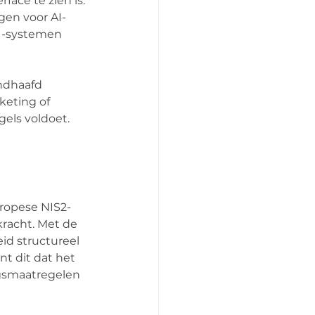
ace te zien is. 
en voor AI-
AI-systemen 
ndhaafd 
keting of 
gels voldoet.
uropese NIS2-
kracht. Met de 
id structureel 
nt dit dat het 
ngsmaatregelen 