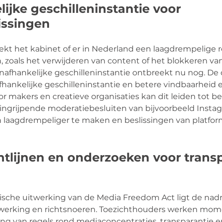
ijke geschilleninstantie voor 
issingen
t het kabinet of er in Nederland een laagdrempelige 
, zoals het verwijderen van content of het blokkeren va
nafhankelijke geschilleninstantie ontbreekt nu nog. De 
hankelijke geschilleninstantie en betere vindbaarheid e
 makers en creatieve organisaties kan dit leiden tot be
ngrijpende moderatiebesluiten van bijvoorbeeld Instagr
laagdrempeliger te maken en beslissingen van platforms
chtlijnen en onderzoeken voor transp
tische uitwerking van de Media Freedom Act ligt de na
erking en richtsnoeren. Toezichthouders werken mome
ng van regels rond mediaconcentraties, transparantie e