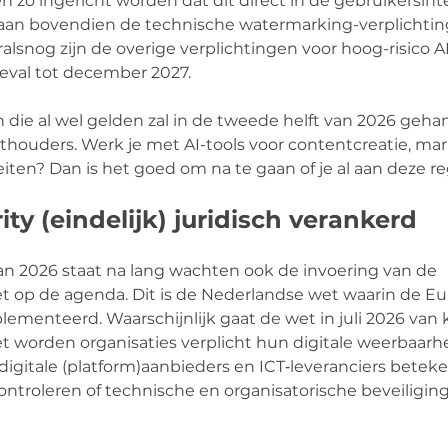
zo ingericht worden dat dit direct in de gebruikersinterf
an bovendien de technische watermarking-verplichting
alsnog zijn de overige verplichtingen voor hoog-risico 
 geval tot december 2027.
 die al wel gelden zal in de tweede helft van 2026 geha
houders. Werk je met AI-tools voor contentcreatie, mar
eiten? Dan is het goed om na te gaan of je al aan deze re
ity (eindelijk) juridisch verankerd
an 2026 staat na lang wachten ook de invoering van de 
t op de agenda. Dit is de Nederlandse wet waarin de E
plementeerd. Waarschijnlijk gaat de wet in juli 2026 van 
 worden organisaties verplicht hun digitale weerbaarhe
digitale (platform)aanbieders en ICT‑leveranciers beteke
controleren of technische en organisatorische beveiligi