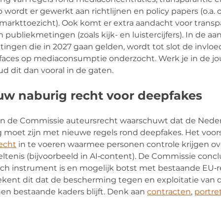
 wordt er gewerkt aan richtlijnen en policy papers (o.a. o
arkttoezicht). Ook komt er extra aandacht voor transp
ubliekmetingen (zoals kijk- en luistercijfers). In de aa
tingen die in 2027 gaan gelden, wordt tot slot de invloe
faces op mediaconsumptie onderzocht. Werk je in de jour
 dit dan vooral in de gaten.
euw naburig recht voor deepfakes
an de Commissie auteursrecht waarschuwt dat de Neder
g moet zijn met nieuwe regels rond deepfakes. Het voor
echt
 in te voeren waarmee personen controle krijgen ov
tenis (bijvoorbeeld in AI‑content). De Commissie conclu
ch instrument is en mogelijk botst met bestaande EU‑re
ekent dit dat de bescherming tegen en exploitatie van 
nen bestaande kaders blijft. Denk aan 
contracten
, 
portre