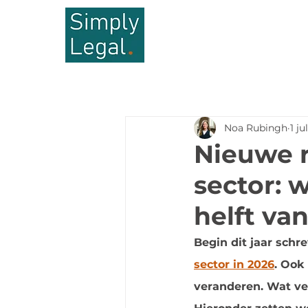
Noa Rubingh
1 jul
Nieuwe r
sector: 
helft va
Begin dit jaar schr
sector in 2026
. Ook
veranderen. Wat ver