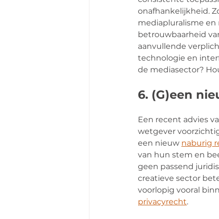
onafhankelijkheid. Zo
mediapluralisme en m
betrouwbaarheid van p
aanvullende verplich
technologie en inter
de mediasector? Houd
6. (G)een ni
Een recent advies v
wetgever voorzichti
een nieuw 
naburig r
van hun stem en beel
geen passend juridis
creatieve sector bet
voorlopig vooral bin
privacyrecht
.