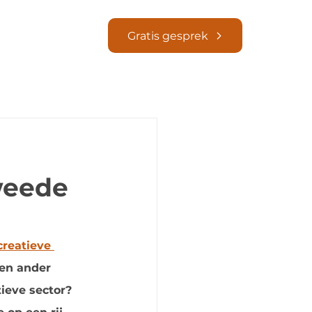
Blogs
Gratis gesprek
tweede
reatieve 
 en ander 
ieve sector? 