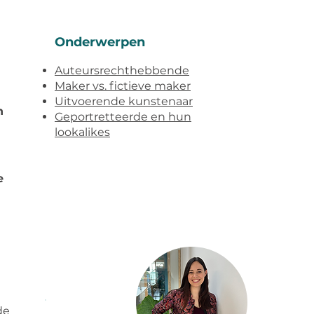
Onderwerpen
Auteursrechthebbende
Maker vs. fictieve maker
Uitvoerende kunstenaar
n
Geportretteerde en hun
lookalikes
e
de