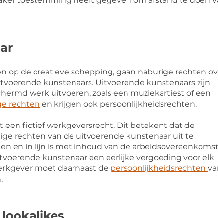
aker toestemming heeft gegeven om afstand te doen v
ar
 op de creatieve schepping, gaan naburige rechten ov
itvoerende kunstenaars. Uitvoerende kunstenaars zijn
hermd werk uitvoeren, zoals een muziekartiest of een
ge rechten
en krijgen ook
persoonlijkheidsrechten
.
 een fictief werkgeversrecht. Dit betekent dat de
ige rechten van de uitvoerende kunstenaar uit te
oken en in lijn is met inhoud van de arbeidsovereenkomst
 uitvoerende kunstenaar een eerlijke vergoeding voor elk
werkgever moet daarnaast de
persoonlijkheidsrechten
va
.
lookalikes