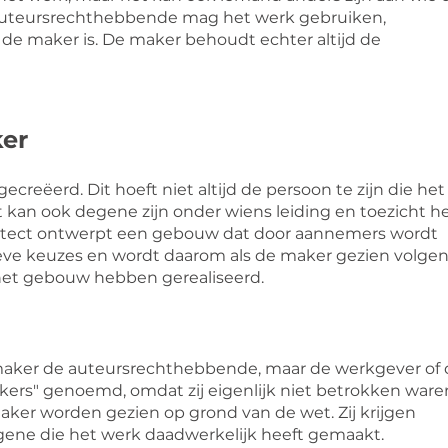
auteursrechthebbende mag het werk gebruiken,
j de maker is. De maker behoudt echter altijd de
ker
creëerd. Dit hoeft niet altijd de persoon te zijn die het
t kan ook degene zijn onder wiens leiding en toezicht h
chitect ontwerpt een gebouw dat door aannemers wordt
eve keuzes en wordt daarom als de maker gezien volge
het gebouw hebben gerealiseerd.
ke maker de auteursrechthebbende, maar de werkgever of
kers" genoemd, omdat zij eigenlijk niet betrokken ware
maker worden gezien op grond van de wet. Zij krijgen
ene die het werk daadwerkelijk heeft gemaakt.