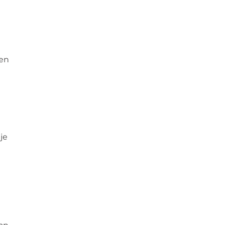
een
je