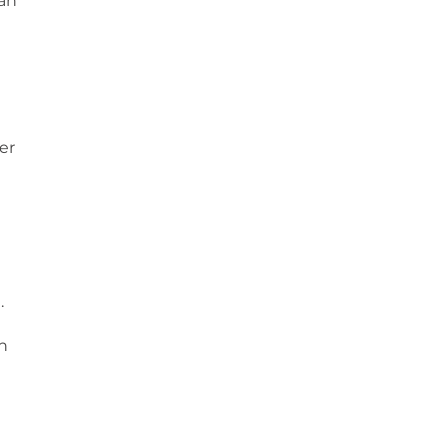
an
er
.
n