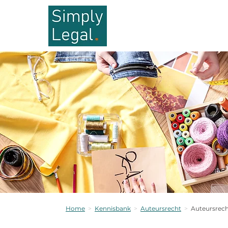
Home
>
Kennisbank
>
Auteursrecht
>
Auteursrech